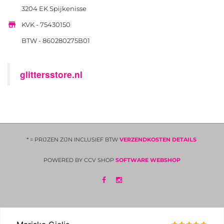
3204 EK Spijkenisse

KVK - 75430150
BTW - 860280275B01
glittersstore.nl
* = PRIJZEN ZIJN INCLUSIEF BTW
VERZENDKOSTEN DETAILS
POWERED BY CCV SHOP
SOFTWARE WEBSHOP