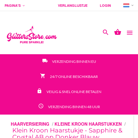
PAGINA'S
VERLANGLIJSTJE
LOGIN




local_shipping
VERZENDING BINNEN EU
shopping_cart
24/7 ONLINE BESCHIKBAAR
https
VEILIG & SNEL ONLINE BETALEN
access_time
VERZENDING BINNEN 48 UUR
HAARVERSIERING
/
KLEINE KROON HAARSTUKKEN
/
Klein Kroon Haarstukje - Sapphire &
Crystal AB op Donker Blauw