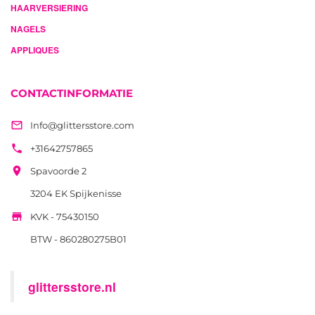
HAARVERSIERING
NAGELS
APPLIQUES
CONTACTINFORMATIE

Info@glittersstore.com

+31642757865

Spavoorde 2
3204 EK Spijkenisse

KVK - 75430150
BTW - 860280275B01
glittersstore.nl