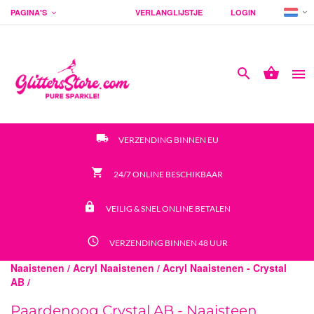
PAGINA'S
VERLANGLIJSTJE
LOGIN




local_shipping
VERZENDING BINNEN EU
shopping_cart
24/7 ONLINE BESCHIKBAAR
https
VEILIG & SNEL ONLINE BETALEN
access_time
VERZENDING BINNEN 48 UUR
Naaistenen /
Acryl Naaistenen /
Acryl Naaistenen - Crystal
AB /
Paardenoog Crystal AB - Naaisteen