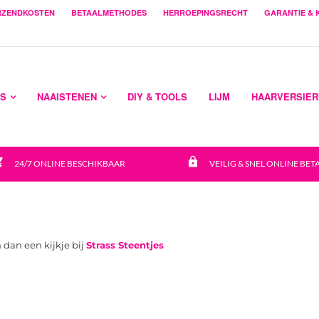
ERZENDKOSTEN
BETAALMETHODES
HERROEPINGSRECHT
GARANTIE & 
ES
NAAISTENEN
DIY & TOOLS
LIJM
HAARVERSIER
cart
https
24/7 ONLINE BESCHIKBAAR
VEILIG & SNEL ONLINE BET
dan een kijkje bij
Strass Steentjes