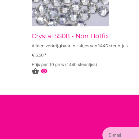
Crystal SS08 - Non Hotfix
Alleen verkrijgbaar in zakjes van 1440 steentjes
€ 3,50 *
Prijs per 10 gros (1440 steentjes)

