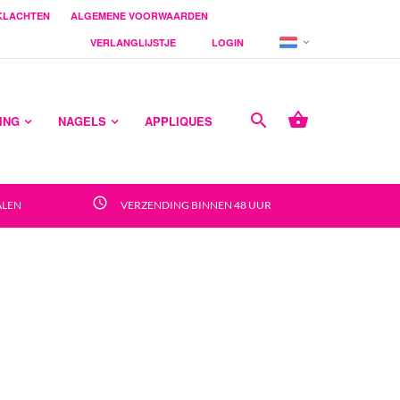
KLACHTEN
ALGEMENE VOORWAARDEN
VERLANGLIJSTJE
LOGIN



ING
NAGELS
APPLIQUES
access_time
ALEN
VERZENDING BINNEN 48 UUR