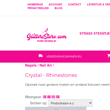
HOMEPAGE
ACCOUNT
CONTACT
LEVERTIJD & V
PRIVACYBELEID
BLOG
STRASS STEENTJ
local_shipping
shopping_
VERZENDING BINNEN EU
Nagels /
Nail Art /
Crystal - Rhinestones
Opzoek naar grotere maten en andere kleuren neem 
Weergave:
Sorteer op: