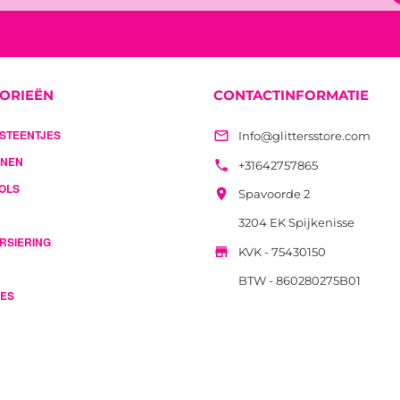
ORIEËN
CONTACTINFORMATIE
STEENTJES

Info@glittersstore.com
ENEN

+31642757865
OOLS

Spavoorde 2
3204 EK Spijkenisse
RSIERING

KVK - 75430150
BTW - 860280275B01
UES